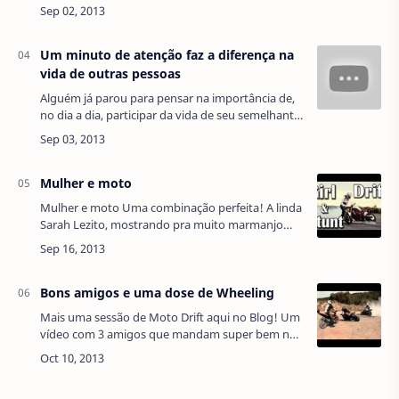
Os dois estão bem acompanhados, com duas
Triumph Speed ​​Triple - construídas pela Ro…
Um minuto de atenção faz a diferença na
vida de outras pessoas
Alguém já parou para pensar na importância de,
no dia a dia, participar da vida de seu semelhante
através de um ato positivo? Por mais simples que
possa parecer, como ajudar um i…
Mulher e moto
Mulher e moto Uma combinação perfeita! A linda
Sarah Lezito, mostrando pra muito marmanjo
que moto também é assunto de mulher, ainda
mais com seus Drifts de arrepiar! Confira no…
Bons amigos e uma dose de Wheeling
Mais uma sessão de Moto Drift aqui no Blog! Um
vídeo com 3 amigos que mandam super bem nas
manobras de Wheeling. Para os amantes do
esporte este é um vídeo de tirar o fôlego! …