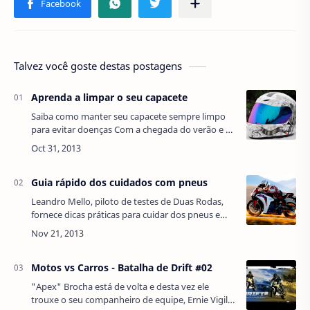
Talvez você goste destas postagens
Aprenda a limpar o seu capacete
Saiba como manter seu capacete sempre limpo
para evitar doenças Com a chegada do verão e o
aumento da temperatura, andar de moto pode
não ser uma tarefa fácil, sobretudo no…
Guia rápido dos cuidados com pneus
Leandro Mello, piloto de testes de Duas Rodas,
fornece dicas práticas para cuidar dos pneus e
explica a importância de mantê-los em perfeitas
condições de uso “O estado do pneu…
Motos vs Carros - Batalha de Drift #02
"Apex" Brocha está de volta e desta vez ele
trouxe o seu companheiro de equipe, Ernie Vigil.