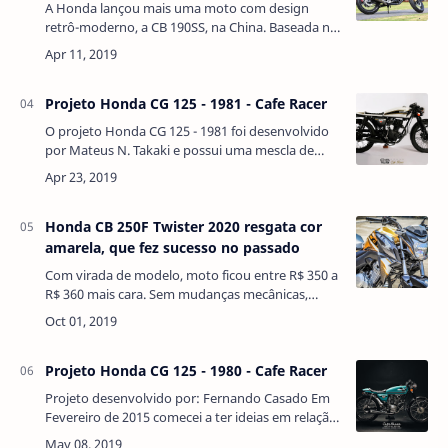
A Honda lançou mais uma moto com design
retrô-moderno, a CB 190SS, na China. Baseada na
CB 190R e com design inspirado no conceito
“Neo Sports Cafe”, ela traz detalhes exclusivo…
Projeto Honda CG 125 - 1981 - Cafe Racer
O projeto Honda CG 125 - 1981 foi desenvolvido
por Mateus N. Takaki e possui uma mescla de
conceitos, o visual retrô das antigas Cafe Racers
somado a elementos que remetem a motos …
Honda CB 250F Twister 2020 resgata cor
amarela, que fez sucesso no passado
Com virada de modelo, moto ficou entre R$ 350 a
R$ 360 mais cara. Sem mudanças mecânicas,
Twister ganhou apenas novas cores.A Honda não
mexeu na CB 250F Twister 2020 após a moto re…
Projeto Honda CG 125 - 1980 - Cafe Racer
Projeto desenvolvido por: Fernando Casado Em
Fevereiro de 2015 comecei a ter ideias em relação
a customização de motos, e como sempre fui