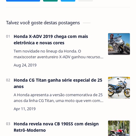
Talvez você goste destas postagens
Honda X-ADV 2019 chega com mais
eletrônica e novas cores
Tem novidade no lineup da Honda. O
maxiscooter aventureiro X-ADV ganhou recursos
eletrônicos, além de cores e grafismos inéditos,
em sua atualização para versão 2019. Com dificu…
Honda CG Titan ganha série especial de 25
anos
A Honda apresenta a versão comemorativa de 25
anos da linha CG Titan, uma moto que vem com
uma nova pintura e grafismos inéditos, além de
aplicação exclusiva de logotipo alusivo…
Honda revela nova CB 190SS com design
Retrô-Moderno