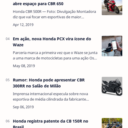
abre espaço para CBR 650
Honda CBR 500R — Foto: Divulgação Montadora
diz que vai focar em esportivas de maior
cilindrada, como CBR 1000R e CBR 650F. A Honda
CBR 500R não faz mais parte do portfólio …
Em ação, nova Honda PCX vira ícone do
Waze
Parceria marca a primeira vez que o Waze se junta
a uma marca de motocicletas para uma ação Os
usuários do aplicativo Waze agora têm a opção
de personalizar o ícone do veículo de …
Rumor: Honda pode apresentar CBR
300RR no Salão de Milão
Imprensa internacional especula sobre nova
esportiva de média cilindrada da fabricante
japonesa para concorrer com Yamaha R3 e
Kawasaki Ninja 400 A imagem acima circula pela
i…
Honda registra patente da CB 150R no
Brasil