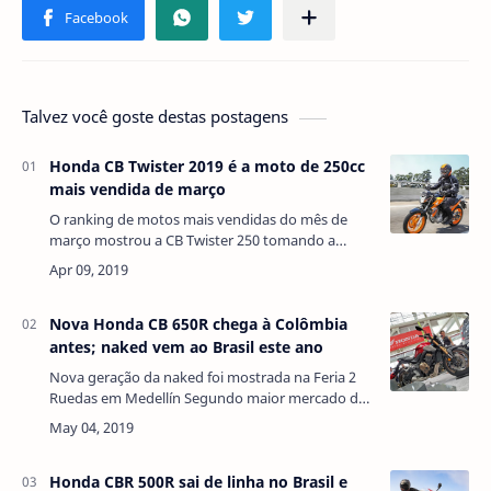
Talvez você goste destas postagens
Honda CB Twister 2019 é a moto de 250cc
mais vendida de março
O ranking de motos mais vendidas do mês de
março mostrou a CB Twister 250 tomando a
quarta posição da Yamaha Fazer 250. No entanto,
a Honda Titan continua sendo a motocicleta m…
Nova Honda CB 650R chega à Colômbia
antes; naked vem ao Brasil este ano
Nova geração da naked foi mostrada na Feria 2
Ruedas em Medellín Segundo maior mercado de
motos da América do Sul, com 547.296 unidades
emplacadas em 2018, a Colômbia é palco da 1…
Honda CBR 500R sai de linha no Brasil e