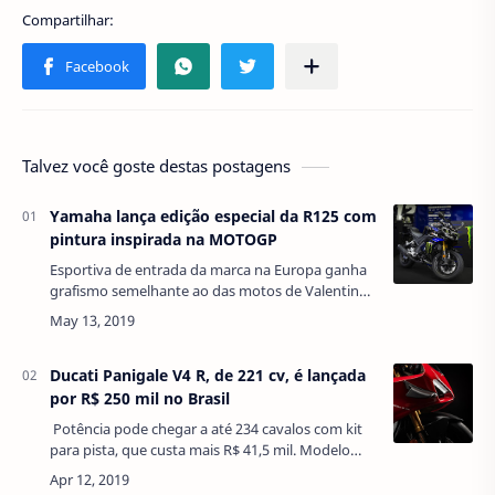
Talvez você goste destas postagens
Yamaha lança edição especial da R125 com
pintura inspirada na MOTOGP
Esportiva de entrada da marca na Europa ganha
grafismo semelhante ao das motos de Valentino
Rossi e Maverick Viñales A Yamaha apresentou
nesta semana uma edição especial da R1…
Ducati Panigale V4 R, de 221 cv, é lançada
por R$ 250 mil no Brasil
Potência pode chegar a até 234 cavalos com kit
para pista, que custa mais R$ 41,5 mil. Modelo
tem "asas" para aerodinâmica, como na MotoGP.
A Ducati anunciou o início das ve…