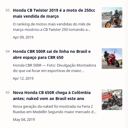
Honda CB Twister 2019 é a moto de 250cc
mais vendida de março
O ranking de motos mais vendidas do mês de
março mostrou a CB Twister 250 tomando a
quarta posição da Yamaha Fazer 250. No entanto,
a Honda Titan continua sendo a motocicleta m…
Honda CBR 500R sai de linha no Brasil e
abre espaço para CBR 650
Honda CBR 500R — Foto: Divulgação Montadora
diz que vai focar em esportivas de maior
cilindrada, como CBR 1000R e CBR 650F. A Honda
CBR 500R não faz mais parte do portfólio …
Nova Honda CB 650R chega à Colômbia
antes; naked vem ao Brasil este ano
Nova geração da naked foi mostrada na Feria 2
Ruedas em Medellín Segundo maior mercado de
motos da América do Sul, com 547.296 unidades
emplacadas em 2018, a Colômbia é palco da 1…