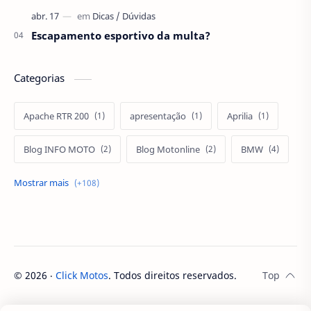
Escapamento esportivo da multa?
Categorias
Apache RTR 200
apresentação
Aprilia
Blog INFO MOTO
Blog Motonline
BMW
BMW R 1200 GS
BMW S1000 RR
Bobber
Buell
Cafe Racer
CB 1000R NSC
CB 250 Twister
CB 250F Twister
CB 300R
©
2026
‧
Click Motos
. Todos direitos reservados.
CBR 300RR
CBR 500R
CBR 650